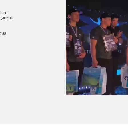
ны в
единило
тия