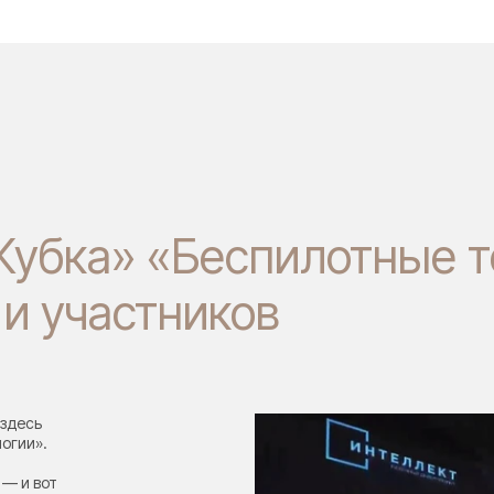
Кубка» «Беспилотные т
 и участников
 здесь
огии».
 — и вот